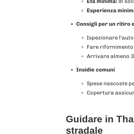
Età minima:
di sol
Esperienza minima
Consigli per un ritir
Ispezionare l'aut
Fare rifornimento 
Arrivare almeno 30
Insidie comuni
Spese nascoste per
Copertura assicur
Guidare in Tha
stradale