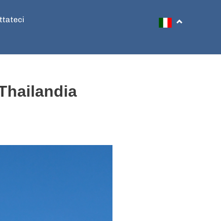
ttateci
Cerca
Thailandia