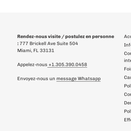
Rendez-nous visite / postulez en personne
Ac
:
777 Brickell Ave Suite 504
Inf
Miami, FL 33131
Co
int
Appelez-nous
+1.305.390.0458
Foi
Ca
Envoyez-nous un
message Whatsapp
Po
Con
De
Pol
Ef