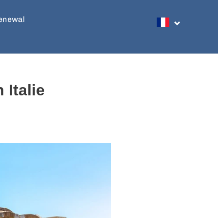
enewal
Recher
 Italie