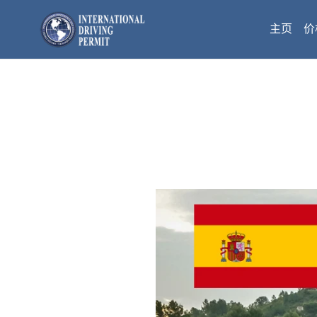
跳
到
主页
价
内
容