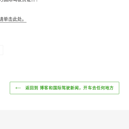
请单击此处。
固
定
在
PINTEREST
上
返回到 博客和国际驾驶新闻，开车去任何地方