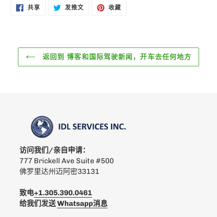
在
在
固
共享
发推文
收藏
FACEBOOK
TWITTER
定
上
上
在
共
发
PINTEREST
享
推
上
文
返回到 博客和国际驾驶新闻，开车去任何地方
访问我们/亲自申请：
777 Brickell Ave Suite #500
佛罗里达州迈阿密33131
致电
+1.305.390.0461
给我们发送
Whatsapp消息